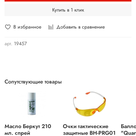
Купить в 1 клик
В избранное
Добавить в сравнение
арт.
19457
Сопутствующие товары
Масло Беркут 210
Очки тактические
Балл
мл. спрей
защитные BH-PRG01
"Quar