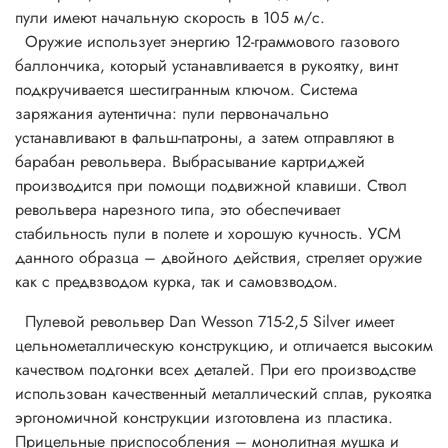
пули имеют начальную скорость в 105 м/с.
Оружие использует энергию 12-граммового газового
баллончика, который устанавливается в рукоятку, винт
подкручивается шестигранным ключом. Система
заряжания аутентична: пули первоначально
устанавливают в фальш-патроны, а затем отправляют в
барабан револьвера. Выбрасывание картриджей
производится при помощи подвижной клавиши. Ствол
револьвера нарезного типа, это обеспечивает
стабильность пули в полете и хорошую кучность. УСМ
данного образца – двойного действия, стреляет оружие
как с предвзводом курка, так и самовзводом.
Пулевой револьвер Dan Wesson 715-2,5 Silver имеет
цельнометаллическую конструкцию, и отличается высоким
качеством подгонки всех деталей. При его производстве
использован качественный металлический сплав, рукоятка
эргономичной конструкции изготовлена из пластика.
Прицельные приспособления – монолитная мушка и