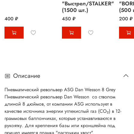
"Выстрел/STALKER"
"BOR
(1500 шт.)
(500 
400 ₽
450 ₽
200 ₽
Описание
Пневматический револьвер ASG Dan Wesson 8 Grey
Пневматический револьвер Dan Wesson со стволом
длиной 8 дюймов, от компании ASG использует в
качестве источника энергии углекислый газ (CO₂) в 12-
граммовых баллончиках, которые устанавливаются в
рукоятку. Для крепления базы или кронштейна под
прицел имеется планка "ласточкин хвост".