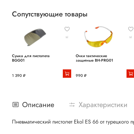
Сопутствующие товары
Сумка для пистолета
Очки тактические
BGG01
защитные BH-PRG01
1 390 ₽
990 ₽
Описание
Характеристики
Пневматический пистолет Ekol ES 66 от турецкого 