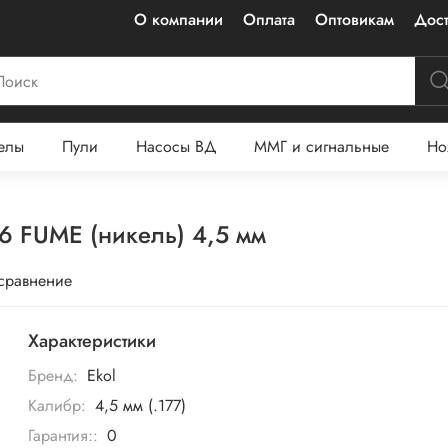
О компании
Оплата
Оптовикам
Дост
елы
Пули
Насосы ВД
ММГ и сигнальные
Но
6 FUME (никель) 4,5 мм
 сравнение
Характеристики
Бренд:
Ekol
Калибр:
4,5 мм (.177)
Гарантия::
0