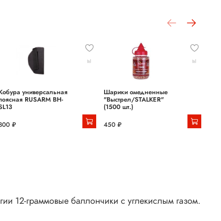
Кобура универсальная
Шарики омедненные
Шар
поясная RUSARM BH-
"Выстрел/STALKER"
"BO
SL13
(1500 шт.)
шт.)
800 ₽
450 ₽
200
ергии 12-граммовые баллончики с углекислым газом.