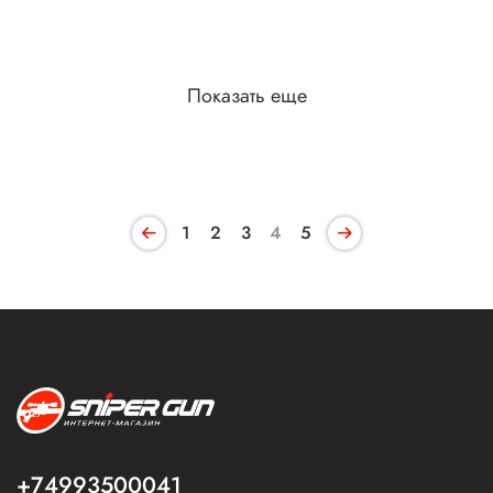
Показать еще
1
2
3
4
5
+74993500041