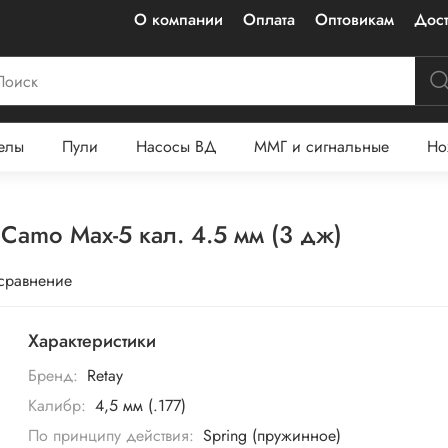
О компании
Оплата
Оптовикам
Дост
елы
Пули
Насосы ВД
ММГ и сигнальные
Но
Camo Max-5 кал. 4.5 мм (3 дж)
 сравнение
Характеристики
Бренд:
Retay
Калибр:
4,5 мм (.177)
По принципу действия:
Spring (пружинное)