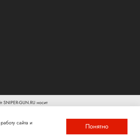
йт SNIPER-GUN.RU носит
вляется публичной офертой,
ского кодекса Российской
работу сайта и
Понятно
ости и условий продажи
ам SNIPER-GUN.RU