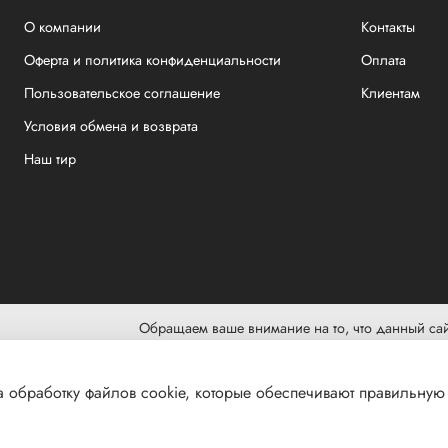
О компании
Контакты
Оферта и политика конфиденциальности
Оплата
Пользовательское соглашение
Клиентам
Условия обмена и возврата
Наш тир
Обращаем ваше внимание на то, что данный са
исключительно информационный характер и не я
се права
определяемой положениями Статьи 437 Граждан
Федерации.
 обработку файлов cookie, которые обеспечивают правильную 
Для получения подробной информации о стоим
товаров, пожалуйста, обращайтесь к менеджер