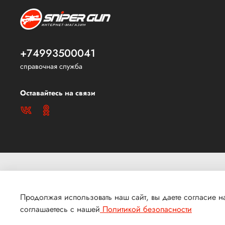
+74993500041
справочная служба
Оставайтесь на связи
2010 - 2025 sniper-gun.ru | Магазин пневматики Снайпер-Ган. В
защищены.
Продолжая использовать наш сайт, вы даете согласие на
ИП Корж Александр Алексеевич, ОГРН 310774620900338
соглашаетесь с нашей
Политикой безопасности