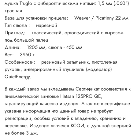
мушка Truglo с фибероптическими нитями: 1,5 мм (.060")
красная
База для установки прицела: Weaver / Picatinny 22 мм
Тип ствола : нарезной
Приклад: классический, ортопедический с вырезом
под большой палец
Длина: 1205 мм, ствола - 450 мм
Вес: 3960 г
Особенности: резиновый затыльник, пистолетная
рукоять, интегрированный глушитель (модератор)
QuietEnergy.
В каждый заказ мы вкладываем Сертификат соответствия к
пневматической винтовке
Hatsan
125PRO QE
,
гарантирующий качество изделия. А так же в сертификате
указана информация что данный товар не требует
регистрации, особых условий к владению, хранению и
перевозке. Изделие является КСОИ, с дульной энергией
не более 3 дж.