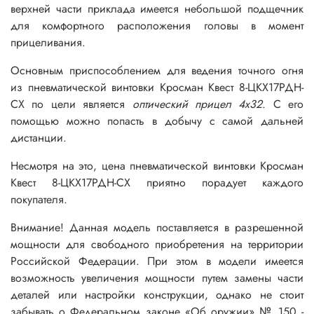
верхней части приклада имеется небольшой подщечник
для комфортного расположения головы в момент
прицеливания.
Основным приспособлением для ведения точного огня
из пневматической винтовки Кросман Квест 8-ЦКХ17РДН-
СХ по цели является
оптический прицел 4х32
. С его
помощью можно попасть в добычу с самой дальней
дистанции.
Несмотря на это,
цена пневматической винтовки Кросман
Квест 8-ЦКХ17РДН-СХ
приятно порадует каждого
покупателя.
Внимание! Данная модель поставляется в разрешенной
мощности для свободного приобретения на территории
Российской Федерации. При этом в модели имеется
возможность увеличения мощности путем замены части
деталей или настройки конструкции, однако не стоит
забывать о Федеральном законе «Об оружии» № 150 -