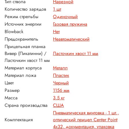
Тип ствола
Нарезной
Количество зарядов
1 шт
Режим стрельбы
Одиночный
Источник энергии
Газовая пружина
Blowback
Нет
Предохранитель
Неавтоматический
Прицельная планка
Вивер (Пикатинни) /
Ласточкин хвост 11 мм
Ласточкин хвост 11 мм
Материал корпуса
Металл
Материал ложа
Пластик
Цвет
Черный
Размер
1156 мм
Масса
3.5 кг
Страна производства
США
Пневматическая винтовка - 1 шт.,
Комплектация
оптический прицел Center Point
4x32, документация, упаковка