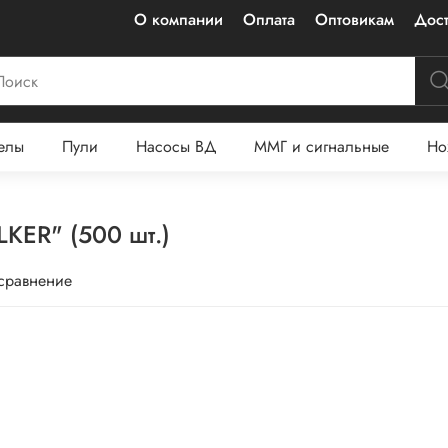
О компании
Оплата
Оптовикам
Дост
елы
Пули
Насосы ВД
ММГ и сигнальные
Но
KER" (500 шт.)
 сравнение