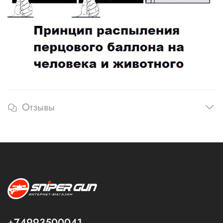
Отзывы
+74993500041