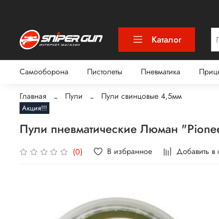
Каталог
Самооборона
Пистолеты
Пневматика
Приц
Главная
Пули
Пули свинцовые 4,5мм
Акция!!!
Пули пневматические Люман "Pionee
В избранное
Добавить в
(0)