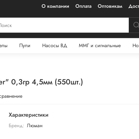
О компании
Оплата
Оптовикам
Дост
елы
Пули
Насосы ВД
ММГ и сигнальные
Но
r" 0,3гр 4,5мм (550шт.)
 сравнение
Характеристики
Бренд:
Люман