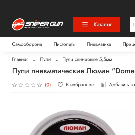
Каталог
Самооборона
Пистолеты
Пневматика
Приц
Главная
Пули
Пули свинцовые 5,5мм
Пули пневматические Люман "Domed p
В избранное
Добавить в
(0)