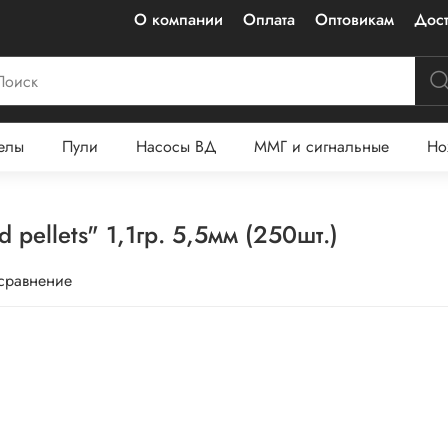
О компании
Оплата
Оптовикам
Дост
елы
Пули
Насосы ВД
ММГ и сигнальные
Но
ellets" 1,1гр. 5,5мм (250шт.)
 сравнение