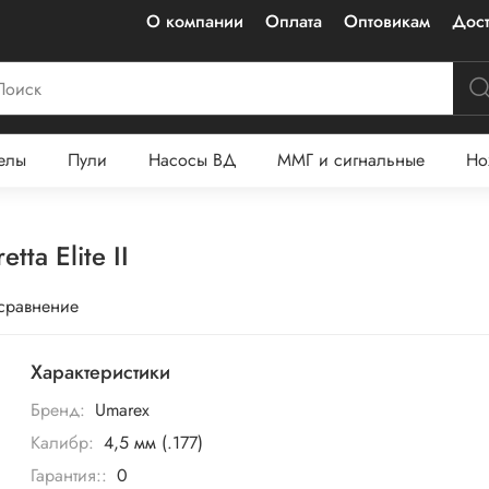
О компании
Оплата
Оптовикам
Дост
елы
Пули
Насосы ВД
ММГ и сигнальные
Но
ta Elite II
 сравнение
Характеристики
Бренд:
Umarex
Калибр:
4,5 мм (.177)
Гарантия::
0