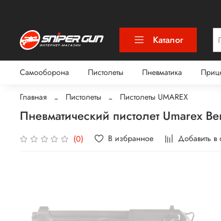
Каталог
Самооборона
Пистолеты
Пневматика
Приц
Главная
Пистолеты
Пистолеты UMAREX
Пневматический пистолет Umarex Beret
В избранное
Добавить в
(0)