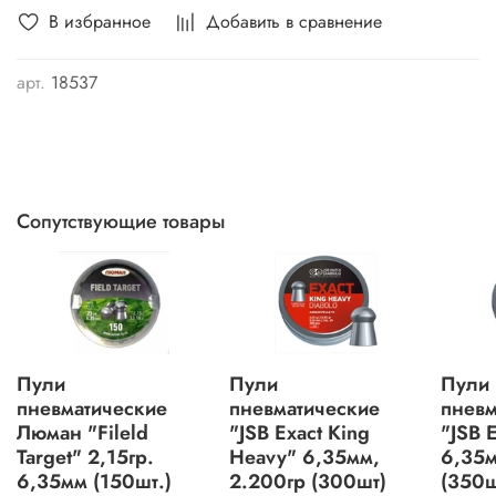
В избранное
Добавить в сравнение
арт.
18537
Сопутствующие товары
Пули
Пули
Пули
пневматические
пневматические
пневм
Люман "Fileld
"JSB Exact King
"JSB 
Target" 2,15гр.
Heavy" 6,35мм,
6,35м
6,35мм (150шт.)
2.200гр (300шт)
(350ш