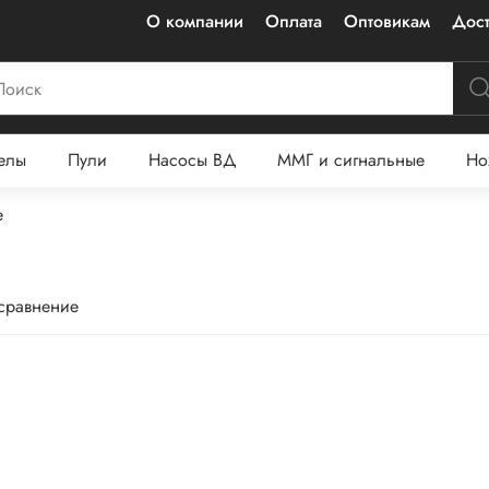
О компании
Оплата
Оптовикам
Дост
елы
Пули
Насосы ВД
ММГ и сигнальные
Но
е
 сравнение