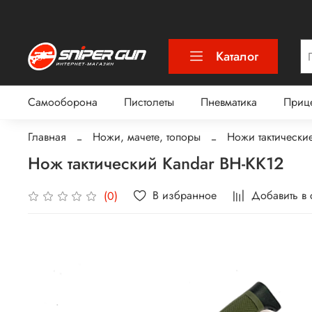
Каталог
Самооборона
Пистолеты
Пневматика
Приц
Главная
Ножи, мачете, топоры
Ножи тактически
Нож тактический Kandar BH-KK12
В избранное
Добавить в
(0)