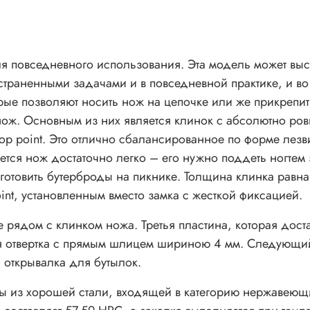
 повседневного использования. Эта модель может выс
страненными задачами и в повседневной практике, и во
орые позволяют носить нож на цепочке или же прикрепи
 нож. Основным из них является клинок с абсолютно ро
p point. Это отлично сбалансированное по форме лезв
тся нож достаточно легко – его нужно поддеть ногтем 
отовить бутерброды на пикнике. Толщина клинка равна 
oint, установленным вместо замка с жесткой фиксацией.
ядом с клинком ножа. Третья пластина, которая достае
я отвертка с прямым шлицем шириною 4 мм. Следующий 
 открывалка для бутылок.
ны из хорошей стали, входящей в категорию нержавеющ