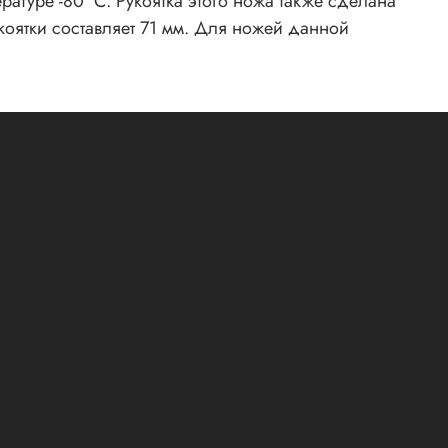
ратуре -80 °C. Рукоятка этого ножа также сделана
коятки составляет 71 мм. Для ножей данной