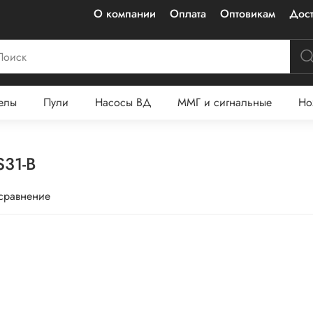
О компании
Оплата
Оптовикам
Дост
елы
Пули
Насосы ВД
ММГ и сигнальные
Но
S31-B
 сравнение