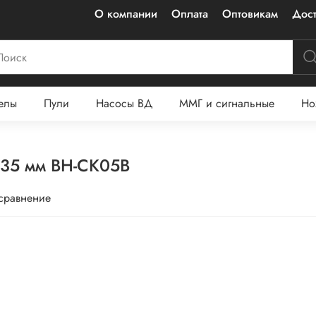
О компании
Оплата
Оптовикам
Дост
елы
Пули
Насосы ВД
ММГ и сигнальные
Но
6,35 мм BH-CK05B
 сравнение